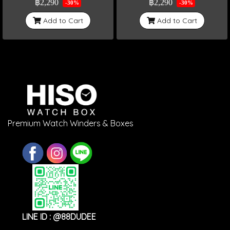
฿2,290
฿2,290
-30%
-30%
Add to Cart
Add to Cart
Premium Watch Winders & Boxes
LINE ID : @88DUDEE