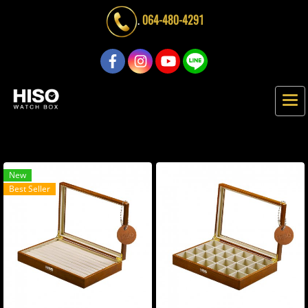
.
064-480-4291
New
Best Seller