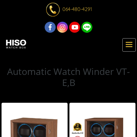
064-480-4291
Automatic Watch Winder VT-
E,B