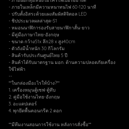
- ภายนอกหุ้มหนังไมโครไฟเบอร์อย่างดี
- ภายในเหล็กมีความหนาทนไฟ 60-120 นาที
- ปรับตั้งอิสระด้วยแผงสัมผัสดิจิตอล LED
- ชิปประมวลผลล่าสุด-S1
- หมอนนาฬิการองรับสายนาฬิกาสั้น-ยาว
- มีคู่มือภาษาไทย-อังกฤษ
- ขนาด กว้าง51x ลึก28 x สูง40cm
- ตัวถังมีน้ำหนัก 30 กิโลกรัม
- สินค้ารับประกันศูนย์ไทย 5 ปี
- สินค้าได้รับมาตรฐาน มอก. ด้านความปลอดภัยเครื่อง
ใช้ไฟฟ้า
--
**ในกล่องมีอะไรให้บ้าง?**
1. เครื่องหมุนตู้เซฟ-ตู้ทึบ
2. คู่มือใช้งานไทย-อังกฤษ
3. อะแดปเตอร์
4. พุกยึดพื้นคอนกรีต 2 ดอก
**มีทีมงานสอนการใช้งาน หลังการสั่งซื้อ**