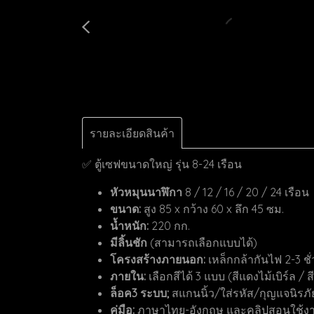
รายละเอียดสินค้า
✅ ตู้เซฟขนาดใหญ่ รุ่น 8-24 เรือน
หัวหมุนนาฬิกา
8 / 12 / 16 / 20 / 24 เรือน
ขนาด:
สูง 85 x กว้าง 60 x ลึก 45 ซม.
น้ำหนัก:
220 กก.
มีลิ้นชัก
(สามารถเลือกแบบได้)
โครงสร้างภายนอก:
เหล็กกล้ากันไฟ 2-3 ชั
ภายใน:
เลือกสีได้ 3 แบบ (สีแดงไม้เบิร์ล / 
ล็อค3 ระบบ;
สแกนนิ้ว/ใส่รหัส/กุญแจนิรภั
คู่มือ:
ภาษาไทย-อังกฤษ และคลิปสอนใช้ง