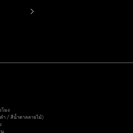
่วโมง
สีดำ / สีน้ำตาลลายไม้)
ย
าน