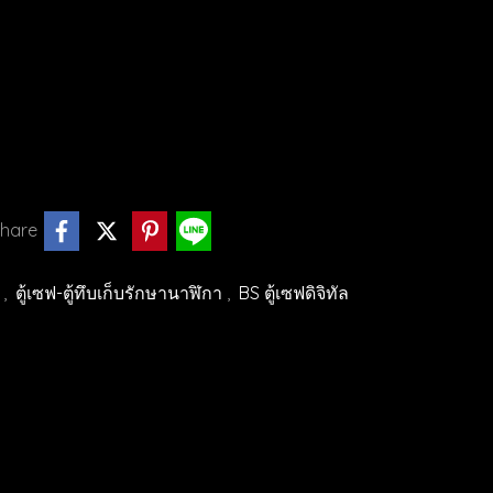
hare
า
,
ตู้เซฟ-ตู้ทึบเก็บรักษานาฬิกา
,
BS ตู้เซฟดิจิทัล