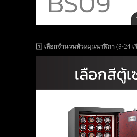
1️⃣
เลือกจำนวนหัวหมุนนาฬิกา
(8-24 เร