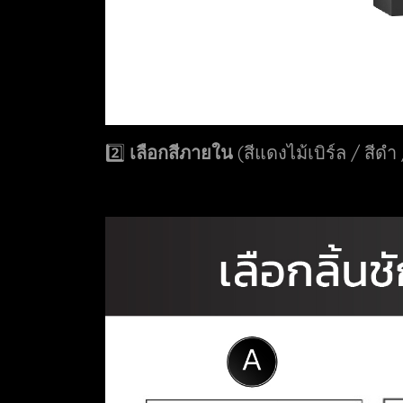
2️⃣
เลือกสีภายใน
(สีแดงไม้เบิร์ล / สีดำ