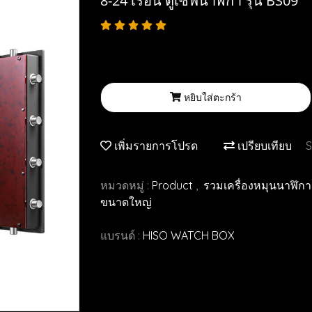
8-24 เรือน ตู้เซฟนาฬิกา รุ่น BS09
หยิบใส่ตะกร้า
เพิ่มรายการโปรด
เปรียบเทียบ
S
หมวดหมู่ :
Product
,
รวมเครื่องหมุนนาฬิก
ขนาดใหญ่
แบรนด์ :
HISO WATCH BOX