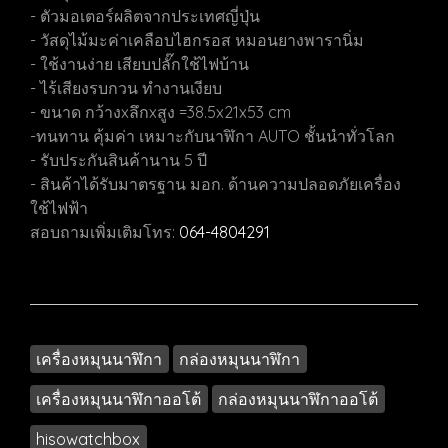
- ตัวมอเตอร์ผลิตจากประเทศญี่ปุ่น
- วัสดุไม้มะค่าเคลือบไฮกรอส หมอนยางพารานิ่ม
- ใช้งานง่าย เสียบปลั๊กใช้ไฟบ้าน
- ไร้เสียงรบกวน ทำงานเงียบ
- ขนาด กว้างxลึกxสูง =38.5x21x53 cm
-ทนทาน คุ้มค่า เหมาะกับนาฬิกา AUTO ชั้นนำทั่วโลก
- รับประกันสินค้านาน 5 ปี
- สินค้าได้รับมาตรฐาน มอก. ด้านความปลอดภัยเครื่อง
ใช้ไฟฟ้า
สอบถามเพิ่มเติมโทร:
064-4804291
เครื่องหมุนนาฬิกา
กล่องหมุนนาฬิกา
เครื่องหมุนนาฬิกาออโต้
กล่องหมุนนาฬิกาออโต้
hisowatchbox