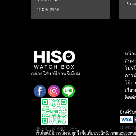
15 ม.
17 มี.ค. 2569
หน้า
สินค้
โปรโม
กล่องใส่นาฬิกาพรีเมียม
ดาวน
วิธีการ
เกี่ยว
ติดต่อ
ยินดีรั
มาตรา
LINE ID: @88DUDEE
เว็บไซต์นี้มีการใช้งานคุกกี้ เพื่อเพิ่มประสิทธิภาพและประส
เงิน