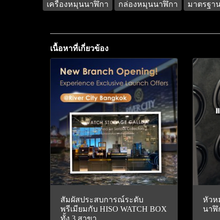
เครื่องหมุนนาฬิกา
กล่องหมุนนาฬิกา
มาตรฐานค
เนื้อหาที่เกี่ยวข้อง
สัมผัสประสบการณ์ระดับ
หัวห
พรีเมียมกับ HISO WATCH BOX
นาฬิ
ทั้ง 3 สาขา