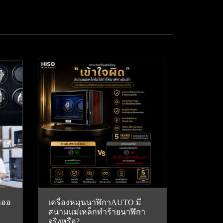
าออ
เครื่องหมุนนาฬิกาAUTO มี
ง
สนามแม่เหล็กทำร้ายนาฬิกา
จริงหรือ?