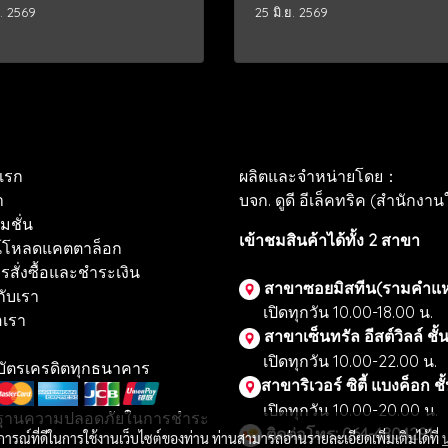
ค. 2569
25 มิ.ย. 2569
แรก
ผลิตและจำหน่ายโดย：
า
บจก. ดูดี อีเล็คทริค (สำนักงา
ชั่น
เข้าชมสินค้าได้ทั้ง 2 สาขา
์โหลดแคตตาล็อก
สั่งซื้อและชำระเงิน
สาขาซอยมิสทีน(รามคำแ
กับเรา
เปิดทุกวัน 10.00-18.00 น.
เรา
สาขาเซ็นทรัล อีสต์วิลล์ ชั้
เปิดทุกวัน 10.00-22.00 น.
บบัตรเครดิตทุกธนาคาร
สาขาริเวอร์ ซิตี้ แบงค็อก ชั
เปิดทุกวัน 10.00-20.00 น.
ฐานความปลอดภัยในการชำระ
ติดต่อโทร: 064-4804291
บการณ์ที่ดีในการใช้งานเว็บไซต์ของท่าน ท่านสามารถอ่านรายละเอียดเพิ่มเติมได้ที่