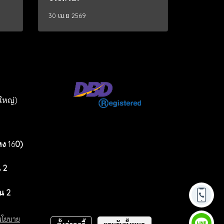
30 เม.ย 2569
นใหญ่)
หง
16
0)
น 2
้น 2
นโยบาย