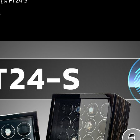
ุ่น FT24-S
ม
|