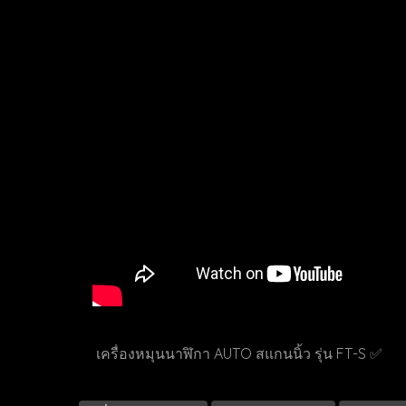
เครื่องหมุนนาฬิกา AUTO สแกนนิ้ว รุ่น FT-S ✅